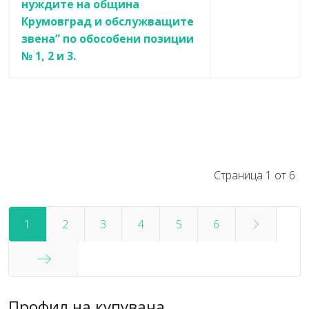
нуждите на община
Крумовград и обслужващите
звена” по обособени позиции
№ 1, 2 и 3.
Статии
Страница 1 от 6
1
2
3
4
5
6
Край
Профил на купувача