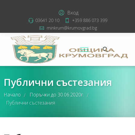
Вход
03641 20 10
+359 886 073 399
minkrum@krumovgrad.bg
Публични състезания
Начало
Поръчки до 30.06.2020г.
/
/
Публични състезания