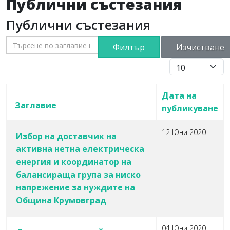
Публични състезания
Публични състезания
Търсене по заглавие на контакта
Филтър
Изчистване
Брой записи #
Дата на
Заглавие
публикуване
12 Юни 2020
Избор на доставчик на
активна нетна електрическа
енергия и координатор на
балансираща група за ниско
напрежение за нуждите на
Община Крумовград
04 Юни 2020