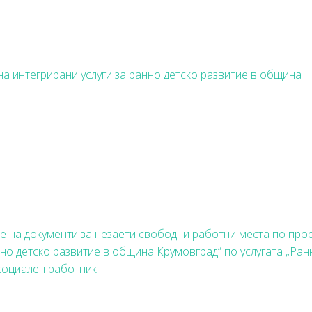
а интегрирани услуги за ранно детско развитие в община
е на документи за незаети свободни работни места по про
нно детско развитие в община Крумовград” по услугата „Ран
 социален работник