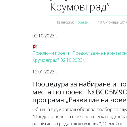
Крумовград”
Категория:
Проекти
10 Октомври 201
02.10.2023г.
Приключи проект "Предоставяне на интегрир
Крумовград"
02.10.2023г.
12.01.2023г.
Процедура за набиране и по
места по проект № BG05M9O
програма „Развитие на чове
Община Крумовград обявява подбор за слу
"Предоставяне на психологическа подкрепа
развитие на родителски умения", "Семейно 