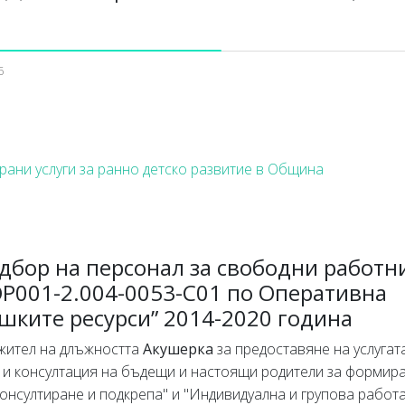
6
ани услуги за ранно детско развитие в Община
дбор на персонал за свободни работн
P001-2.004-0053-С01 по Оперативна
шките ресурси” 2014-2020 година
жител на длъжността
Акушерка
за предоставяне на услугат
 и консултация на бъдещи и настоящи родители за формир
консултиране и подкрепа" и "Индивидуална и групова работа