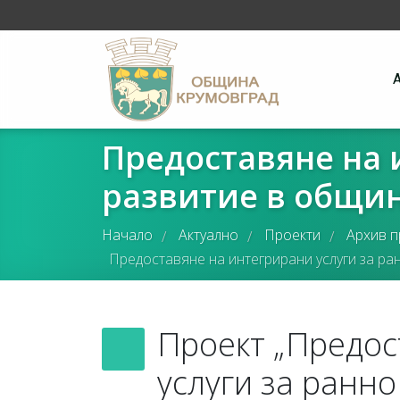
Предоставяне на 
развитие в общи
Начало
Актуално
Проекти
Архив п
/
/
/
Предоставяне на интегрирани услуги за ра
Проект „Предос
услуги за ранн