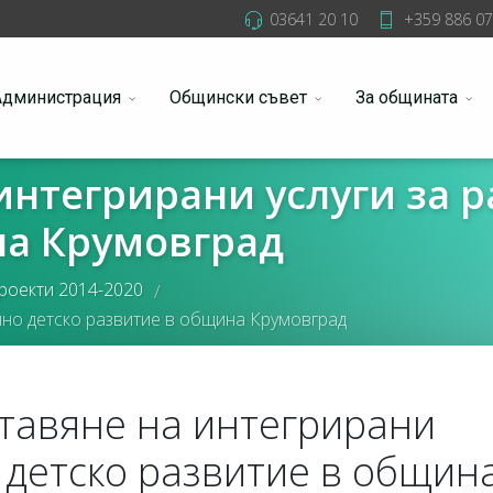
03641 20 10
+359 886 07
Администрация
Общински съвет
За общината
интегрирани услуги за р
на Крумовград
роекти 2014-2020
/
нно детско развитие в община Крумовград
тавяне на интегрирани
о детско развитие в общин