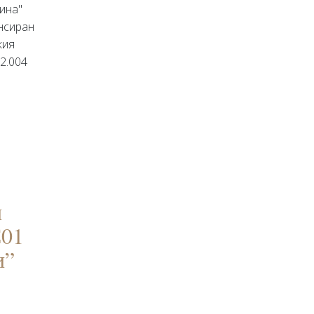
дина"
ансиран
кия
2.004
и
С01
и”