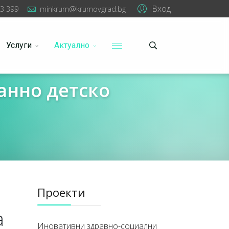
Вход
3 399
minkrum@krumovgrad.bg
Услуги
Актуално
анно детско
Проекти
а
Иновативни здравно-социални