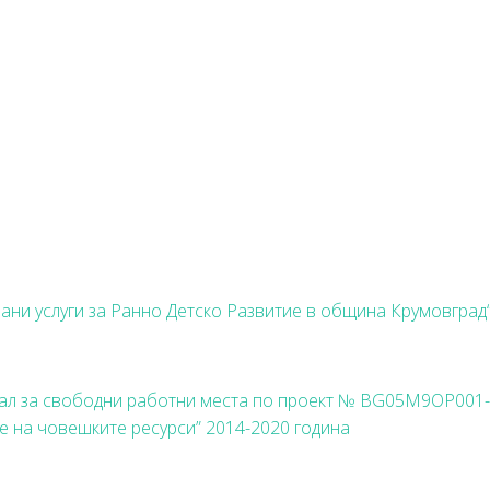
ани услуги за Ранно Детско Развитие в община Крумовград
ал за свободни работни места по проект № BG05M9OP001-
е на човешките ресурси” 2014-2020 година