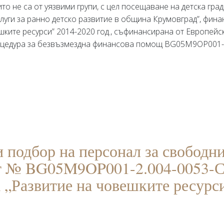
оито не са от уязвими групи, с цел посещаване на детска гра
луги за ранно детско развитие в община Крумовград”, фин
ките ресурси” 2014-2020 год., съфинансирана от Европейс
оцедура за безвъзмездна финансова помощ BG05M9OP001-
и подбор на персонал за свободн
кт № BG05M9OP001-2.004-0053-
 „Развитие на човешките ресурс