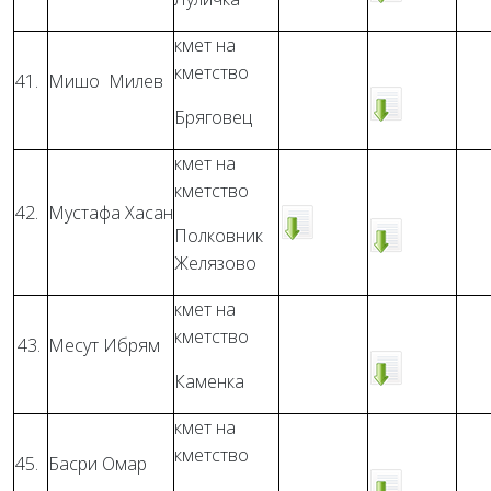
кмет на
кметство
41.
Мишо Милев
Бряговец
кмет на
кметство
42.
Мустафа Хасан
Полковник
Желязово
кмет на
кметство
43.
Месут Ибрям
Каменка
кмет на
кметство
45.
Басри Омар