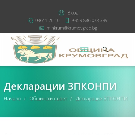
Вход
03641 20 10
+359 886 073 399
minkrum@krumovgrad.bg
Декларации ЗПКОНПИ
Начало
Общински съвет
Декларации ЗПКОНПИ
/
/