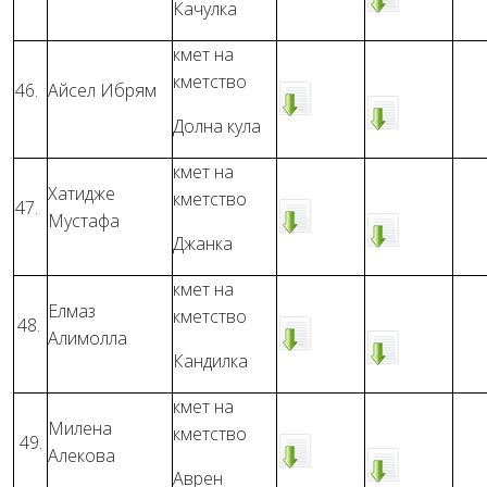
Качулка
кмет на
кметство
46.
Айсел Ибрям
Долна кула
кмет на
Хатидже
кметство
47.
Мустафа
Джанка
кмет на
Елмаз
кметство
48.
Алимолла
Кандилка
кмет на
Милена
кметство
49.
Алекова
Аврен