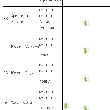
кмет на
Христина
кметство
33.
Антонова
Голям
девесил
кмет на
кметство
34.
Юсеин Махмуд
Гулия
кмет на
кметство
35.
Юсеин Оруч
Ковил
кмет на
кметство
36.
Хасан Хасан
Голямо