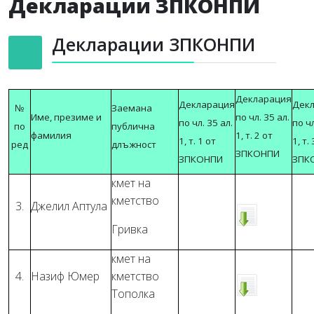
Декларации ЗПКОНПИ
Декларации ЗПКОНПИ
Декларация
Декларация
Дек
№
Заемана
Име, презиме и
по чл. 35 ал.
по чл. 35 ал.
по чл
по
публична
фамилия
1, т. 2 от
1, т. 1 от
1, т.
ред
длъжност
ЗПКОНПИ
ЗПКОНПИ
ЗПК
кмет на
кметство
3.
Джелил Аптула
Гривка
кмет на
4.
Назиф Юмер
кметство
Тополка