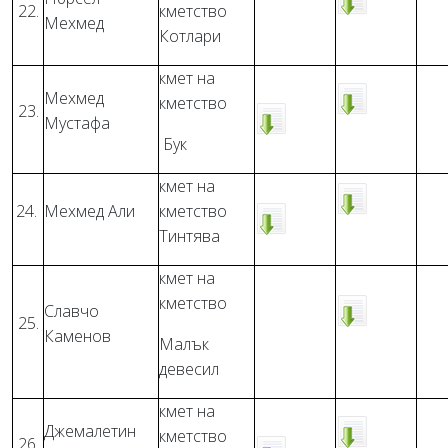
22.
кметство
Мехмед
Котлари
кмет на
Мехмед
кметство
23.
Мустафа
Бук
кмет на
24.
Мехмед Али
кметство
Тинтява
кмет на
кметство
Славчо
25.
Каменов
Малък
девесил
кмет на
Джемалетин
кметство
26.