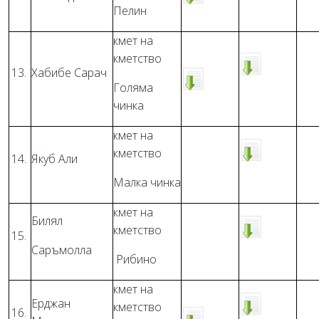
Пелин
кмет на
кметство
13.
Хабибе Сарач
Голяма
чинка
кмет на
кметство
14.
Якуб Али
Малка чинка
кмет на
Билял
кметство
15.
Саръмолла
Рибино
кмет на
Ерджан
кметство
16.