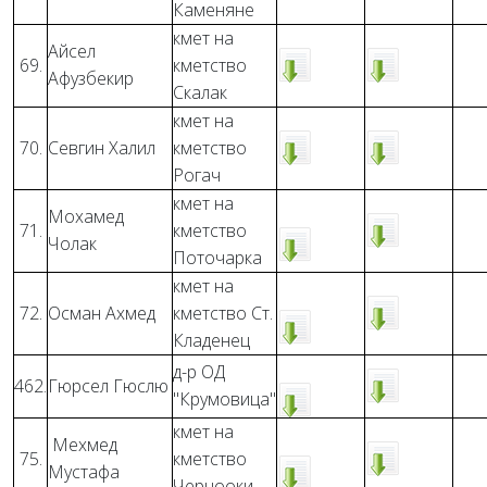
Каменяне
кмет на
Айсел
69.
кметство
Афузбекир
Скалак
кмет на
70.
Севгин Халил
кметство
Рогач
кмет на
Мохамед
71.
кметство
Чолак
Поточарка
кмет на
72.
Осман Ахмед
кметство Ст.
Кладенец
д-р ОД
462.
Гюрсел Гюслю
"Крумовица"
кмет на
Мехмед
75.
кметство
Мустафа
Чернооки