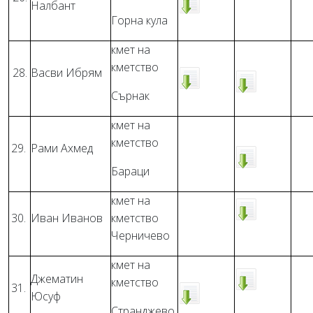
Налбант
Горна кула
кмет на
кметство
28.
Васви Ибрям
Сърнак
кмет на
кметство
29.
Рами Ахмед
Бараци
кмет на
30.
Иван Иванов
кметство
Черничево
кмет на
Джематин
кметство
31.
Юсуф
Странджево