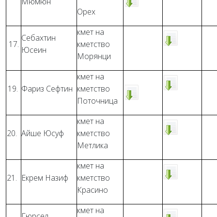
Мюмюн
Орех
кмет на
Себахтин
17.
кметство
Юсеин
Морянци
кмет на
19.
Фариз Сефтин
кметство
Поточница
кмет на
20.
Айше Юсуф
кметство
Метлика
кмет на
21.
Екрем Назиф
кметство
Красино
кмет на
Гюрсел