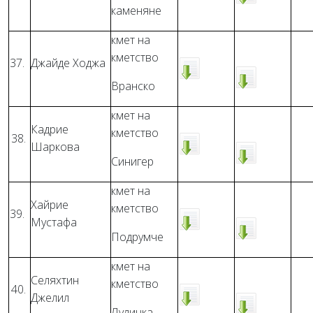
каменяне
кмет на
кметство
37.
Джайде Ходжа
Вранско
кмет на
Кадрие
кметство
38.
Шаркова
Синигер
кмет на
Хайрие
кметство
39.
Мустафа
Подрумче
кмет на
Селяхтин
кметство
40.
Джелил
Луличка