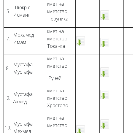
кмет на
Шюкрю
5.
кметство
Исмаил
Перуника
кмет на
Мохамед
7.
кметство
Имам
Токачка
кмет на
Мустафа
кметство
8.
Мустафа
Ручей
кмет на
Мустафа
9.
кметство
Ахмед
Храстово
кмет на
Мустафа
кметство
10.
Мехмед