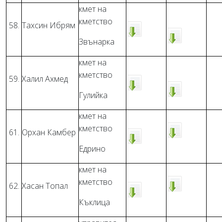
кмет на
кметство
58.
Тахсин Ибрям
Звънарка
кмет на
кметство
59.
Халил Ахмед
Гулийка
кмет на
кметство
61.
Орхан Камбер
Едрино
кмет на
кметство
62.
Хасан Топал
Къклица