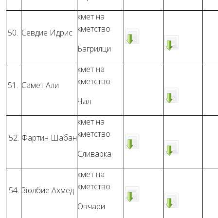
кмет на
кметство
50.
Севдие Идрис
Багрилци
кмет на
кметство
51.
Самет Али
Чал
кмет на
кметство
52.
Фартин Шабан
Сливарка
кмет на
кметство
54.
Зюлбие Ахмед
Овчари