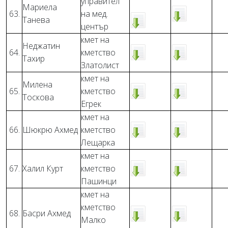
управител
Мариела
63.
на мед.
Танева
център
кмет на
Неджатин
64.
кметство
Тахир
Златолист
кмет на
Милена
65.
кметство
Тоскова
Егрек
кмет на
66.
Шюкрю Ахмед
кметство
Лещарка
кмет на
67.
Халил Курт
кметство
Пашинци
кмет на
кметство
68.
Басри Ахмед
Малко