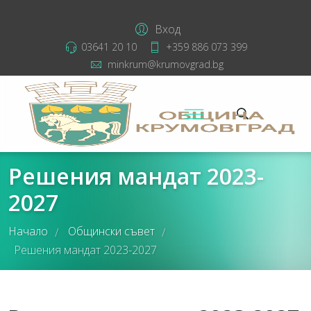
Вход
03641 20 10
+359 886 073 399
minkrum@krumovgrad.bg
Решения мандат 2023-
2027
Начало
Общински съвет
/
/
Решения мандат 2023-2027