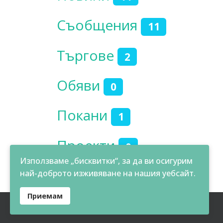
Съобщения
11
Търгове
2
Обяви
0
Покани
1
Проекти
0
Използваме „бисквитки“, за да ви осигурим
най-доброто изживяване на нашия уебсайт.
Приемам