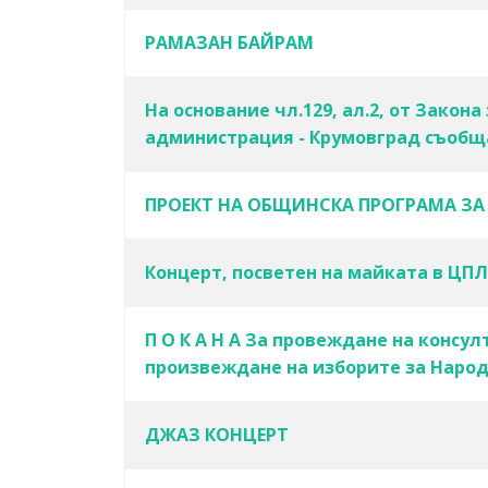
РАМАЗАН БАЙРАМ
На основание чл.129, ал.2, от Закон
администрация - Крумовград съобщ
ПРОЕКТ НА ОБЩИНСКА ПРОГРАМА ЗА 
Концерт, посветен на майката в ЦП
П О К А Н А За провеждане на консу
произвеждане на изборите за Народн
ДЖАЗ КОНЦЕРТ