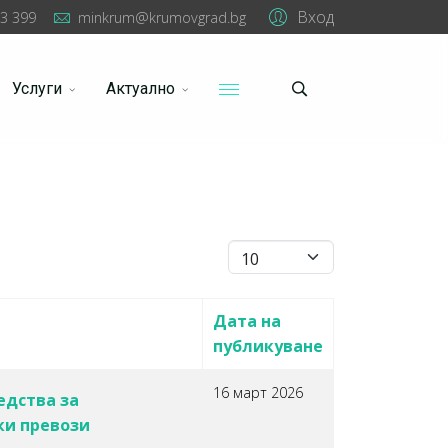
Вход
3 399
minkrum@krumovgrad.bg
Услуги
Актуално
Брой записи #
Дата на
публикуване
16 март 2026
редства за
ки превози