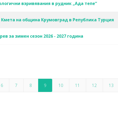
логични взривявания в рудник „Ада тепе“
 Кмета на община Крумовград в Република Турция
ев за зимен сезон 2026 - 2027 година
6
7
8
9
10
11
12
13