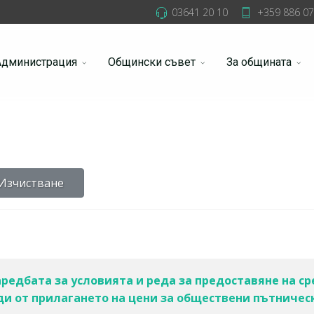
03641 20 10
+359 886 07
Администрация
Общински съвет
За общината
Изчистване
 Наредбата за условията и реда за предоставяне на с
и от прилагането на цени за обществени пътничес