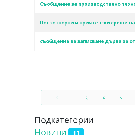
Съобщение за производствено техно
Ползотворни и приятелски срещи на
съобщение за записване дърва за огр
Статии
4
5
Начало
Подкатегории
Новини
11