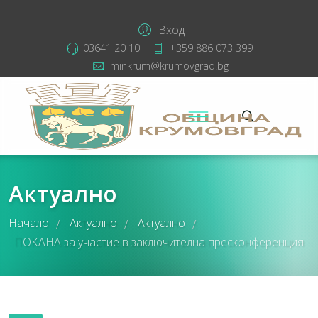
Вход
03641 20 10
+359 886 073 399
minkrum@krumovgrad.bg
Актуално
Начало
Актуално
Актуално
/
/
/
ПОКАНА за участие в заключителна пресконференция