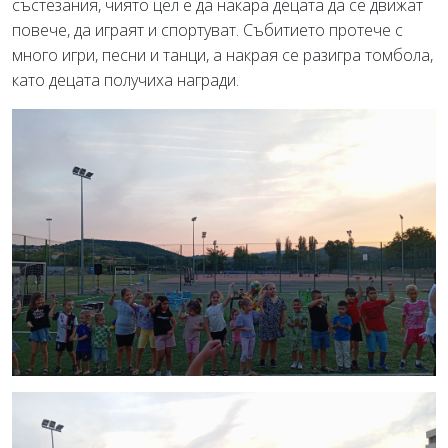
състезания, чиято цел е да накара децата да се движат
повече, да играят и спортуват. Събитието протече с
много игри, песни и танци, а накрая се разигра томбола,
като децата получиха награди.