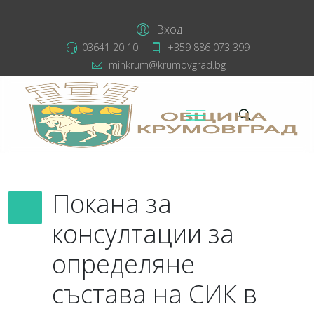
Вход
03641 20 10
+359 886 073 399
minkrum@krumovgrad.bg
Покана за
консултации за
определяне
състава на СИК в